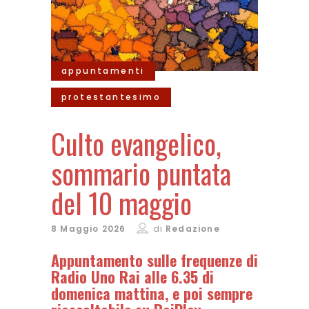
appuntamenti
protestantesimo
Culto evangelico,
sommario puntata
del 10 maggio
8 Maggio 2026
di
Redazione
Appuntamento sulle frequenze di
Radio Uno Rai alle 6.35 di
domenica mattina, e poi sempre