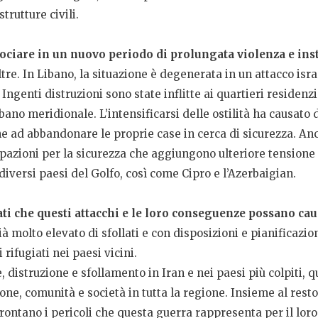
trutture civili.
fociare in un nuovo periodo di prolungata violenza e ins
tre. In Libano, la situazione è degenerata in un attacco isra
. Ingenti distruzioni sono state inflitte ai quartieri residenz
bano meridionale. L’intensificarsi delle ostilità ha causato 
e ad abbandonare le proprie case in cerca di sicurezza. Anch
pazioni per la sicurezza che aggiungono ulteriore tensione a
iversi paesi del Golfo, così come Cipro e l’Azerbaigian.
i che questi attacchi e le loro conseguenze possano ca
 molto elevato di sfollati e con disposizioni e pianificazio
 rifugiati nei paesi vicini.
distruzione e sfollamento in Iran e nei paesi più colpiti, q
sone, comunità e società in tutta la regione. Insieme al resto
rontano i pericoli che questa guerra rappresenta per il loro