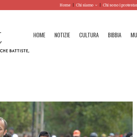
Home
Chi siamo
Chi sono i protesta
HOME
NOTIZIE
CULTURA
BIBBIA
MU