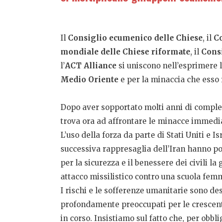
Il
Consiglio ecumenico delle Chiese
, il
Co
mondiale delle Chiese riformate
, il
Cons
l’
ACT Alliance
si uniscono nell’esprimere 
Medio Oriente
e per la minaccia che esso 
Dopo aver sopportato molti anni di compless
trova ora ad affrontare le minacce immediat
L’uso della forza da parte di Stati Uniti e 
successiva rappresaglia dell’Iran hanno por
per la sicurezza e il benessere dei civili l
attacco missilistico contro una scuola femm
I rischi e le sofferenze umanitarie sono de
profondamente preoccupati per le crescenti 
in corso. Insistiamo sul fatto che, per obbl