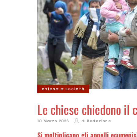
chiese e società
Le chiese chiedono il 
10 Marzo 2026
di
Redazione
Si moltiplicano gli.appelli ecumenic