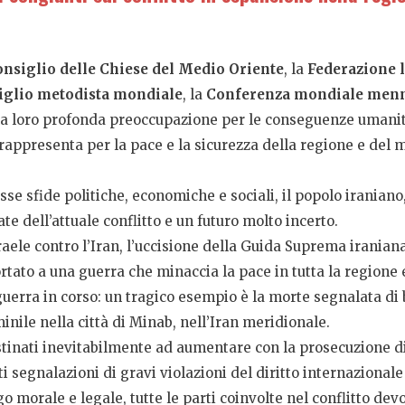
nsiglio delle Chiese del Medio Oriente
, la
Federazione 
iglio metodista mondiale
, la
Conferenza mondiale men
la loro profonda preoccupazione per le conseguenze umanita
rappresenta per la pace e la sicurezza della regione e del
e sfide politiche, economiche e sociali, il popolo iraniano,
e dell’attuale conflitto e un futuro molto incerto.
Israele contro l’Iran, l’uccisione della Guida Suprema iranian
tato a una guerra che minaccia la pace in tutta la regione e
a guerra in corso: un tragico esempio è la morte segnalata d
inile nella città di Minab, nell’Iran meridionale.
stinati inevitabilmente ad aumentare con la prosecuzione di 
segnalazioni di gravi violazioni del diritto internazionale
igo morale e legale, tutte le parti coinvolte nel conflitto de