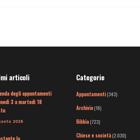
imi articoli
Categorie
enda degli appuntamenti
Appuntamenti
(343)
unedì 3 a martedì 18
Archivio
(16)
sto
Bibbia
(723)
gosto 2026
Chiese e società
(2.030)
stante la