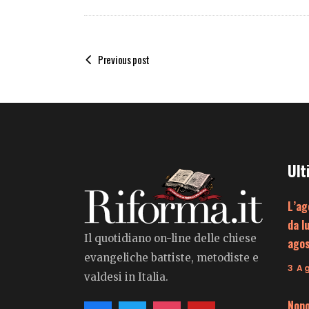
Previous post
Ult
L’ag
da l
Il quotidiano on-line delle chiese
ago
evangeliche battiste, metodiste e
3 A
valdesi in Italia.
Nono