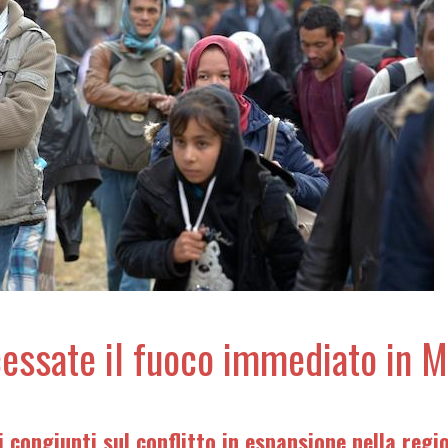
cessate il fuoco immediato in 
i congiunti sul conflitto in espansione nella regi