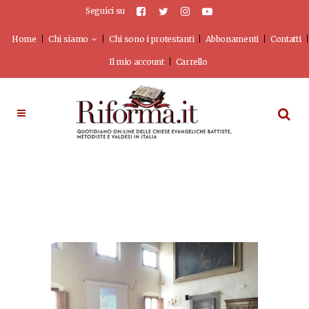
Seguici su
Home
Chi siamo
Chi sono i protestanti
Abbonamenti
Contatti
Il mio account
Carrello