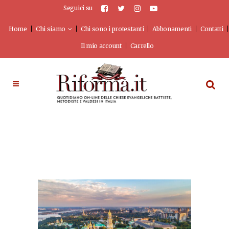
Seguici su
Home
Chi siamo
Chi sono i protestanti
Abbonamenti
Contatti
Il mio account
Carrello