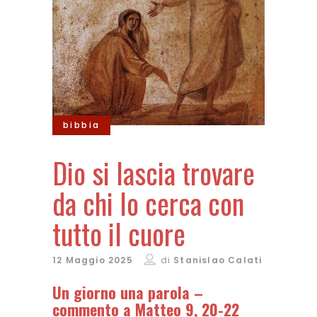
bibbia
Dio si lascia trovare
da chi lo cerca con
tutto il cuore
12 Maggio 2025
di
Stanislao Calati
Un giorno una parola –
commento a
Matteo 9, 20-22