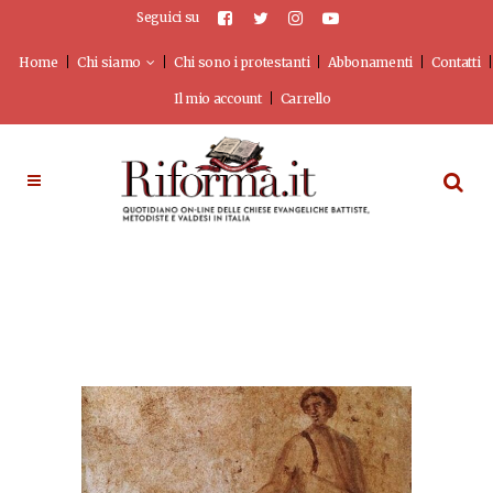
Seguici su
Home
Chi siamo
Chi sono i protestanti
Abbonamenti
Contatti
Il mio account
Carrello