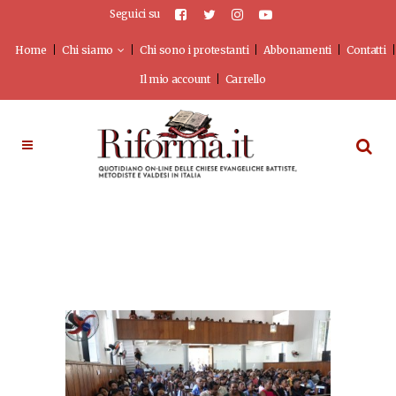
Seguici su
Home
Chi siamo
Chi sono i protestanti
Abbonamenti
Contatti
Il mio account
Carrello