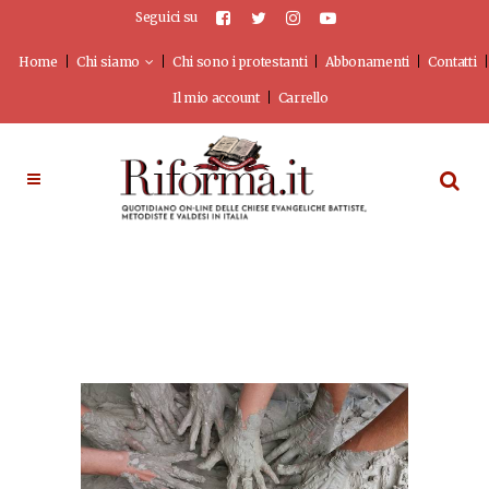
Seguici su
Home
Chi siamo
Chi sono i protestanti
Abbonamenti
Contatti
Il mio account
Carrello