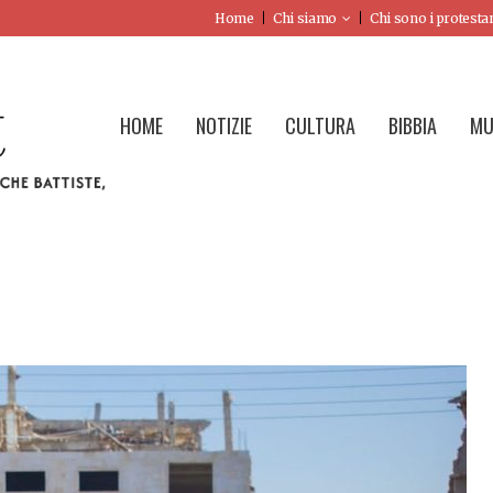
Home
Chi siamo
Chi sono i protesta
HOME
NOTIZIE
CULTURA
BIBBIA
MU