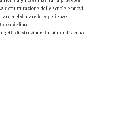
attivi. L’agenzia umanitaria provvede
La ristrutturazione delle scuole e nuovi
utare a elaborare le esperienze
turo migliore.
getti di istruzione, fornitura di acqua