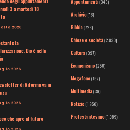
enda degli appuntamenti
Appuntamenti
(343)
unedì 3 a martedì 18
Archivio
(16)
sto
Bibbia
(723)
gosto 2026
Chiese e società
(2.030)
stante la
larizzazione, Dio è nella
Cultura
(397)
ia
Ecumenismo
(256)
uglio 2026
Megafono
(167)
ewsletter di Riforma va in
Multimedia
(38)
nza
uglio 2026
Notizie
(1.950)
Protestantesimo
(1.089)
uoco che apre al futuro
uglio 2026