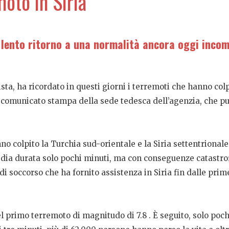
oto in Siria
il lento ritorno a una normalità ancora oggi inco
a, ha ricordato in questi giorni i terremoti che hanno colp
l comunicato stampa della sede tedesca dell’agenzia, che p
no colpito la Turchia sud-orientale e la Siria settentrionale
agedia durata solo pochi minuti, ma con conseguenze catast
 soccorso che ha fornito assistenza in Siria fin dalle prime
el primo terremoto di magnitudo di 7.8 . È seguito, solo poc