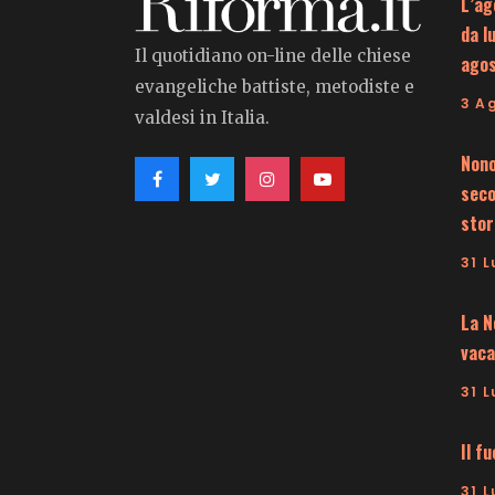
L’ag
da l
Il quotidiano on-line delle chiese
ago
evangeliche battiste, metodiste e
3 A
valdesi in Italia.
Nono
seco
stor
31 L
La N
vaca
31 L
Il f
31 L