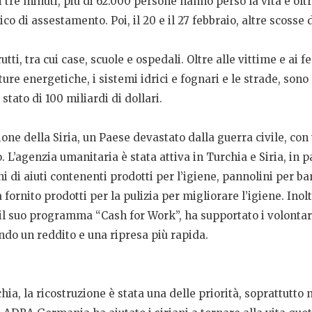
 tre minuti, più di 62.000 persone hanno perso la vita e olt
o di assestamento. Poi, il 20 e il 27 febbraio, altre scosse 
rutti, tra cui case, scuole e ospedali. Oltre alle vittime e ai
iture energetiche, i sistemi idrici e fognari e le strade, s
stato di 100 miliardi di dollari.
one della Siria, un Paese devastato dalla guerra civile, con 
o. L’agenzia umanitaria è stata attiva in Turchia e Siria, in 
 di aiuti contenenti prodotti per l’igiene, pannolini per b
 fornito prodotti per la pulizia per migliorare l’igiene. Inolt
 il suo programma “Cash for Work”, ha supportato i volontari
endo un reddito e una ripresa più rapida.
hia, la ricostruzione è stata una delle priorità, soprattutto 