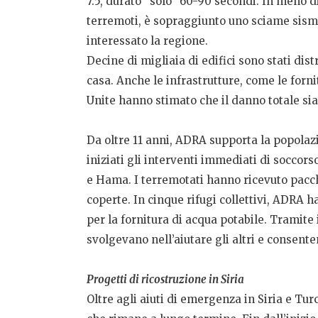
7.5, durato “solo” 60-90 secondi. In meno di
terremoti, è sopraggiunto uno sciame sismic
interessato la regione.
Decine di migliaia di edifici sono stati dist
casa. Anche le infrastrutture, come le forn
Unite hanno stimato che il danno totale sia 
Da oltre 11 anni, ADRA supporta la popolazi
iniziati gli interventi immediati di soccors
e Hama. I terremotati hanno ricevuto pacchi
coperte. In cinque rifugi collettivi, ADRA ha
per la fornitura di acqua potabile. Tramite
svolgevano nell’aiutare gli altri e consent
Progetti di ricostruzione in Siria
Oltre agli aiuti di emergenza in Siria e Turc