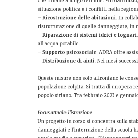
che rimane a lungo termine. Fin dall’inizio,
situazione politica e i conflitti nella regi
– Ricostruzione delle abitazioni
. In coll
ristrutturazione di quelle danneggiate, in
–
Riparazione di sistemi idrici e fognari
all’acqua potabile.
–
Supporto psicosociale
. ADRA offre assis
–
Distribuzione di aiuti
. Nei mesi successiv
Queste misure non solo affrontano le cons
popolazione colpita. Si tratta di un’opera r
popolo siriano. Tra febbraio 2023 e gennaio
Focus attuale: l’istruzione
Un progetto in corso si concentra sulla stab
danneggiati e l’interruzione della scuola 