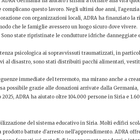
 ADRA Germania ha aiutato i siriani a tornare alla vita quot
one complicano questo lavoro. Negli ultimi due anni, l’agenzia
aborazione con organizzazioni locali, ADRA ha finanziato la ri
 modo che le famiglie avessero un luogo sicuro dove vivere.
. Sono state ripristinate le condutture idriche danneggiate e
tenza psicologica ai sopravvissuti traumatizzati, in partico
i al disastro, sono stati distribuiti pacchi alimentari, vestiti
eguenze immediate del terremoto, ma mirano anche a crear
esa possibile grazie alle donazioni arrivate dalla Germania,
 2025, ADRA ha aiutato oltre 104.000 persone in Siria e 1.60
ilizzazione del sistema educativo in Siria. Molti edifici scol
ha prodotto battute d’arresto nell’apprendimento. ADRA off