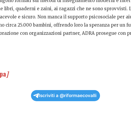
vengono formati sui metodi di insegnamento moderni e inter
e libri, quaderni e zaini, ai ragazzi che ne sono sprovvisti. 
acevole e sicuro. Non manca il supporto psicosociale per ai
no circa 25.000 bambini, offrendo loro la speranza per un fu
aborazione con organizzazioni partner, ADRA prosegue con pro
pa
]
Iscriviti a @riformaecovalli