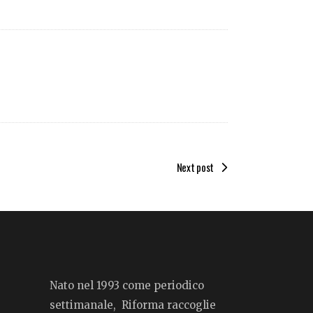
Next post
Nato nel 1993 come periodico
settimanale, Riforma raccoglie