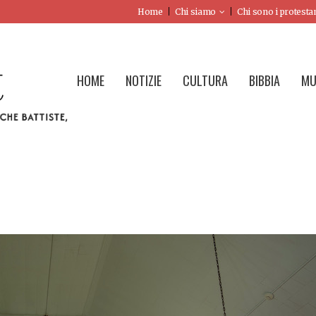
Home
Chi siamo
Chi sono i protesta
HOME
NOTIZIE
CULTURA
BIBBIA
MU