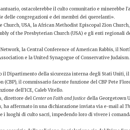
antuario, ostacolerebbe il culto comunitario e minerebbe l
uale delle congregazioni e dei membri dei querelanti».
te Church, USA, la African Methodist Episcopal Zion Church, 
bly of the Presbyterian Church (USA) e gli enti regionali d
al Network, la Central Conference of American Rabbis, il Nort
Association e la United Synagogue of Conservative Judaism.
il Dipartimento della sicurezza interna degli Stati Uniti, il
n (CBP), il commissario facente funzione del CBP Pete Flor
nzione dell’ICE, Caleb Vitello.
s, direttore del
Center on Faith and Justice
della Georgetown Un
s
, ha affermato in una dichiarazione inviata via e-mail al
Th
i luoghi di culto sacri, impedendo loro di vivere i comand