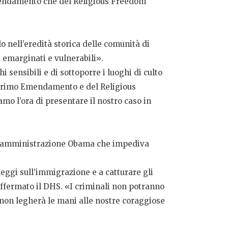
 Emendamento che del Religious Freedom
o nell’eredità storica delle comunità di
iù emarginati e vulnerabili».
sensibili e di sottoporre i luoghi di culto
el Primo Emendamento e del Religious
o l’ora di presentare il nostro caso in
e l’amministrazione Obama che impediva
leggi sull’immigrazione e a catturare gli
 affermato il DHS. «I criminali non potranno
 non legherà le mani alle nostre coraggiose