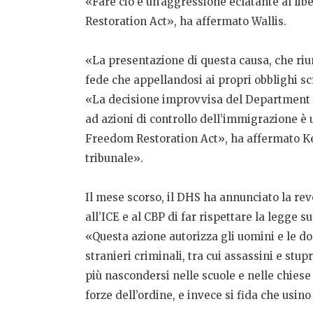
«Fare ciò è un’aggressione eclatante al li
Restoration Act», ha affermato Wallis.
«La presentazione di questa causa, che riun
fede che appellandosi ai propri obblighi scri
«La decisione improvvisa del Department of 
ad azioni di controllo dell’immigrazione è 
Freedom Restoration Act», ha affermato Kel
tribunale».
Il mese scorso, il DHS ha annunciato la r
all’ICE e al CBP di far rispettare la legge s
«Questa azione autorizza gli uomini e le do
stranieri criminali, tra cui assassini e st
più nascondersi nelle scuole e nelle chies
forze dell’ordine, e invece si fida che usino