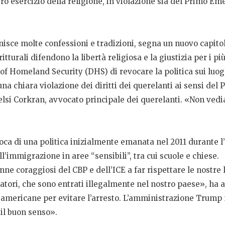
bero esercizio della religione, in violazione sia del Primo
isce molte confessioni e tradizioni, segna un nuovo capitol
tturali difendono la libertà religiosa e la giustizia per i p
Homeland Security (DHS) di revocare la politica sui luoghi 
una chiara violazione dei diritti dei querelanti ai sensi d
si Corkran, avvocato principale dei querelanti. «Non vediam
evoca di una politica inizialmente emanata nel 2011 durant
ull’immigrazione in aree “sensibili”, tra cui scuole e chiese.
nne coraggiosi del CBP e dell’ICE a far rispettare le nostre 
upratori, che sono entrati illegalmente nel nostro paese», ha
e americane per evitare l’arresto. L’amministrazione Trump
 il buon senso».