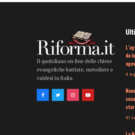
Ult
L’ag
da l
Il quotidiano on-line delle chiese
ago
evangeliche battiste, metodiste e
3 A
valdesi in Italia.
Nono
seco
stor
31 L
La N