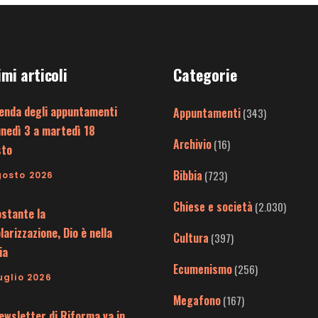
imi articoli
Categorie
enda degli appuntamenti
Appuntamenti
(343)
unedì 3 a martedì 18
Archivio
(16)
sto
Bibbia
(723)
gosto 2026
Chiese e società
(2.030)
stante la
larizzazione, Dio è nella
Cultura
(397)
ia
Ecumenismo
(256)
uglio 2026
Megafono
(167)
ewsletter di Riforma va in