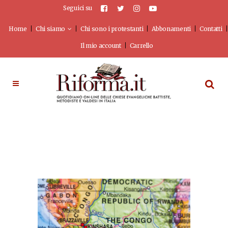
Seguici su
Home
Chi siamo
Chi sono i protestanti
Abbonamenti
Contatti
Il mio account
Carrello