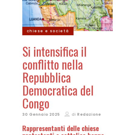
chiese e società
Si intensifica il
conflitto nella
Repubblica
Democratica del
Congo
30 Gennaio 2025
di
Redazione
Rappresentanti delle chiese