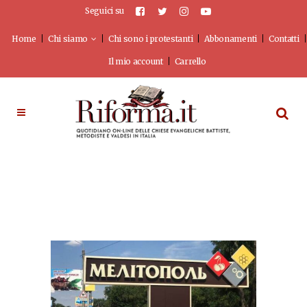
Seguici su
Home
Chi siamo
Chi sono i protestanti
Abbonamenti
Contatti
Il mio account
Carrello