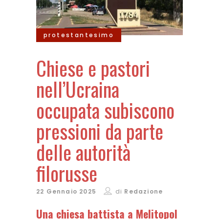
protestantesimo
Chiese e pastori
nell’Ucraina
occupata subiscono
pressioni da parte
delle autorità
filorusse
22 Gennaio 2025
di
Redazione
Una chiesa battista a Melitopol