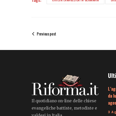
Tags:
Previous post
Ult
L’ag
da l
Il quotidiano on-line delle chiese
ago
evangeliche battiste, metodiste e
3 A
valdesi in Italia.