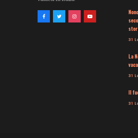
Nono
seco
stor
31 L
La N
vaca
31 L
Il f
31 L