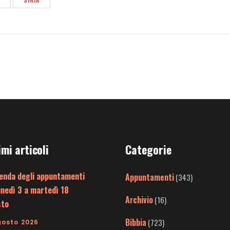
imi articoli
Categorie
enda degli appuntamenti
Appuntamenti
(343)
unedì 3 a martedì 18
Archivio
(16)
sto
Bibbia
(723)
gosto 2026