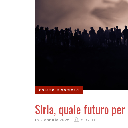
chiese e società
Siria, quale futuro per
13 Gennaio 2025
di
CELI