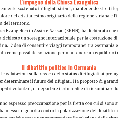
L’impegno della Chiesa Evangelica
amente sostenuto i rifugiati siriani, mantenendo stretti le
lore del cristianesimo originario della regione siriana e l
 del territorio.
esa Evangelica in Assia e Nassau (EKHN), ha dichiarato che 
a richiesto un sostegno internazionale per la costruzione di
iria. L’idea di consentire viaggi temporanei tra Germania e 
zata come possibile soluzione per mantenere un equilibrio t
Il dibattito politico in Germania
le valutazioni sulla revoca dello status di rifugiati ai profu
r determinare il futuro dei rifugiati. Ha proposto di garantir
mpatri volontari, di deportare i criminali e di riesaminare l
 hanno espresso preoccupazione per la fretta con cui si sono 
ha messo in guardia contro la polarizzazione del dibattito, 