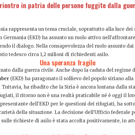
rientro in patria delle persone fuggite dalla gue
ia rappresenta un tema cruciale, soprattutto alla luce dei r
in Germania (EKD) ha assunto un ruolo attivo nell’affronta
vendo il dialogo. Nella consapevolezza del ruolo assunto dai
orio tedesco circa 1,2 milioni di richiedenti asilo.
Una speranza fragile
ato dalla guerra civile. Anche dopo la caduta del regime di
uber
(EKD) ha paragonato il sollievo del popolo siriano alla
. Tuttavia, ha ribadito che la Siria è ancora lontana dalla st
ugiati, il ritorno non è una realtà praticabile né è oggi il lo
ppresentante dell’EKD per le questioni dei rifugiati, ha sot
ecarietà della situazione. La decisione dell’Ufficio federale 
lle richieste di asilo è stata accolta positivamente, in at