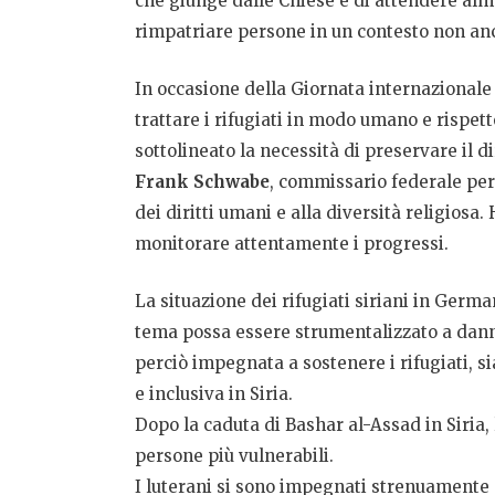
che giunge dalle Chiese è di attendere alm
rimpatriare persone in un contesto non anc
In occasione della Giornata internazionale 
trattare i rifugiati in modo umano e rispet
sottolineato la necessità di preservare il d
Frank Schwabe
, commissario federale per 
dei diritti umani e alla diversità religios
monitorare attentamente i progressi.
La situazione dei rifugiati siriani in Germa
tema possa essere strumentalizzato a danno 
perciò impegnata a sostenere i rifugiati, si
e inclusiva in Siria.
Dopo la caduta di Bashar al-Assad in Siria
persone più vulnerabili.
I luterani si sono impegnati strenuamente 