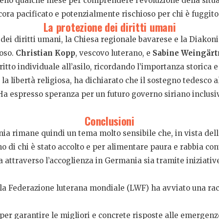
eno qualche mese per comprendere l’evoluzione della situazi
ora pacificato e potenzialmente rischioso per chi è fuggito
La protezione dei diritti umani
dei diritti umani, la Chiesa regionale bavarese e la Diakon
toso.
Christian Kopp
, vescovo luterano, e
Sabine Weingärt
iritto individuale all’asilo, ricordando l’importanza storica
la libertà religiosa, ha dichiarato che il sostegno tedesco al
a. Ha espresso speranza per un futuro governo siriano inclus
Conclusioni
nia rimane quindi un tema molto sensibile che, in vista dell
di chi è stato accolto e per alimentare paura e rabbia cont
a attraverso l’accoglienza in Germania sia tramite iniziativ
, la Federazione luterana mondiale (LWF) ha avviato una rac
per garantire le migliori e concrete risposte alle emergenz