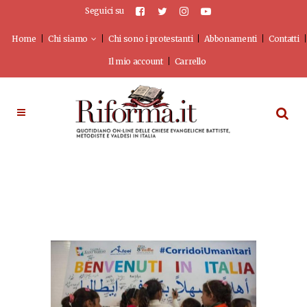
Seguici su
Home
Chi siamo
Chi sono i protestanti
Abbonamenti
Contatti
Il mio account
Carrello