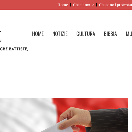
Home
Chi siamo
Chi sono i protesta
HOME
NOTIZIE
CULTURA
BIBBIA
MU