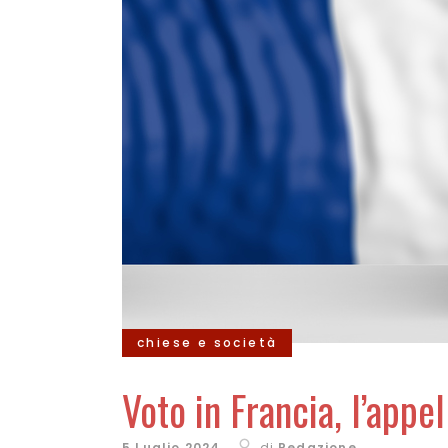
chiese e società
Voto in Francia, l’appe
5 Luglio 2024
di
Redazione