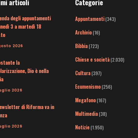
imi articoli
Categorie
enda degli appuntamenti
Appuntamenti
(343)
unedì 3 a martedì 18
Archivio
(16)
sto
Bibbia
(723)
gosto 2026
Chiese e società
(2.030)
stante la
larizzazione, Dio è nella
Cultura
(397)
ia
Ecumenismo
(256)
uglio 2026
Megafono
(167)
ewsletter di Riforma va in
Multimedia
(38)
nza
uglio 2026
Notizie
(1.950)