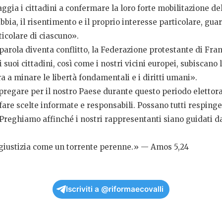
gia i cittadini a confermare la loro forte mobilitazione del
bbia, il risentimento e il proprio interesse particolare, g
icolare di ciascuno».
parola diventa conflitto, la Federazione protestante di Fra
ei suoi cittadini, così come i nostri vicini europei, subiscano
 a minare le libertà fondamentali e i diritti umani».
pregare per il nostro Paese durante questo periodo elettora
are scelte informate e responsabili. Possano tutti respingere
 Preghiamo affinché i nostri rappresentanti siano guidati da
la giustizia come un torrente perenne.» — Amos 5,24
Iscriviti a @riformaecovalli