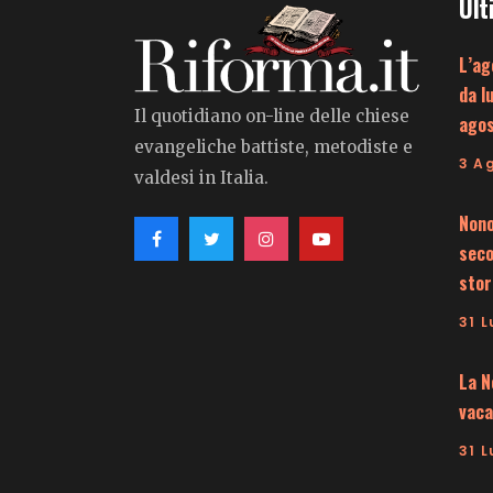
Ult
L’ag
da l
Il quotidiano on-line delle chiese
ago
evangeliche battiste, metodiste e
3 A
valdesi in Italia.
Nono
seco
stor
31 L
La N
vaca
31 L