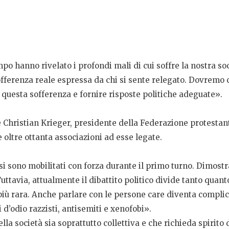
o hanno rivelato i profondi mali di cui soffre la nostra so
 sofferenza reale espressa da chi si sente relegato. Dovremo c
 questa sofferenza e fornire risposte politiche adeguate».
e Christian Krieger, presidente della Federazione protestan
 oltre ottanta associazioni ad esse legate.
i si sono mobilitati con forza durante il primo turno. Dimost
ttavia, attualmente il dibattito politico divide tanto quant
più rara. Anche parlare con le persone care diventa complica
d’odio razzisti, antisemiti e xenofobi».
lla società sia soprattutto collettiva e che richieda spirito 