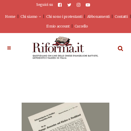
Seguici su
Home
Chi siamo
Chi sono i protestanti
Abbonamenti
Contatti
Il mio account
Carrello