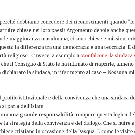
 perché dobbiamo concedere dei riconoscimenti quando “lor
ostruire chiese nei loro paesi? Argomento debole anche ques
agrande maggioranza musulmana, ci sono chiese e missioni cr
uesta la differenza tra una democrazia e una teocrazia. E
ertà religiose. E invece, a esempio a
Monfalcone, la sindaca 
he il Consiglio di Stato le ha intimato di riaprirle, almeno
a dichiarato la sindaca, in riferimento al caso –. Nessuna m
l profilo istituzionale e della convivenza che una sindaca 
a si parla dell’Islam.
hanno una grande responsabilità
: rompere questa logica del
la strategia della convivenza e del dialogo. Che si nutre an
hiese cristiane in occasione della Pasqua. E come le visite 