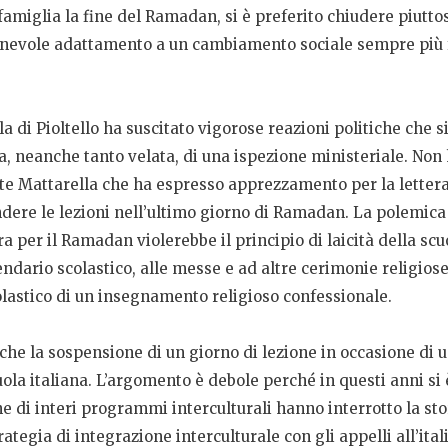
amiglia la fine del Ramadan, si è preferito chiudere piuttos
onevole adattamento a un cambiamento sociale sempre più f
a di Pioltello ha suscitato vigorose reazioni politiche che si
a, neanche tanto velata, di una ispezione ministeriale. No
te Mattarella che ha espresso apprezzamento per la lettera 
ndere le lezioni nell’ultimo giorno di Ramadan. La polemic
ra per il Ramadan violerebbe il principio di laicità della s
lendario scolastico, alle messe e ad altre cerimonie religios
colastico di un insegnamento religioso confessionale.
è che la sospensione di un giorno di lezione in occasione di 
cuola italiana. L’argomento è debole perché in questi anni s
 di interi programmi interculturali hanno interrotto la stor
ategia di integrazione interculturale con gli appelli all’itali