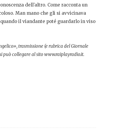
 conoscenza dell’altro. Come racconta un
coloso. Man mano che gli si avvicinava
quando il viandante poté guardarlo in viso
ngelico», trasmissione
(e rubrica del Giornale
si
può collegare al sito www.raiplayradio.it.