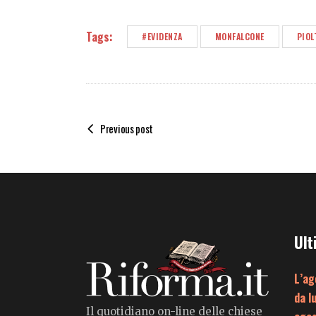
Tags:
#EVIDENZA
MONFALCONE
PIOL
Previous post
Ult
L’ag
da l
Il quotidiano on-line delle chiese