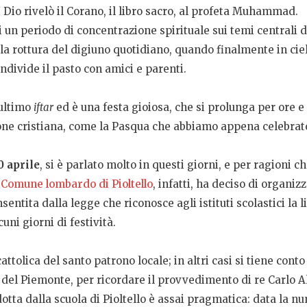
 Dio rivelò il Corano, il libro sacro, al profeta Muhammad.
 un periodo di concentrazione spirituale sui temi centrali d
la rottura del digiuno quotidiano, quando finalmente in cie
ondivide il pasto con amici e parenti.
’ultimo
iftar
ed è una festa gioiosa, che si prolunga per ore e
zione cristiana, come la Pasqua che abbiamo appena celebrato
0 aprile
, si è parlato molto in questi giorni, e per ragioni c
 Comune lombardo di Pioltello
, infatti, ha deciso di organi
sentita dalla legge che riconosce agli istituti scolastici la li
uni giorni di festività.
ttolica del santo patrono locale; in altri casi si tiene conto
i del Piemonte, per ricordare il provvedimento di re Carlo Al
addotta dalla scuola di Pioltello è assai pragmatica: data la