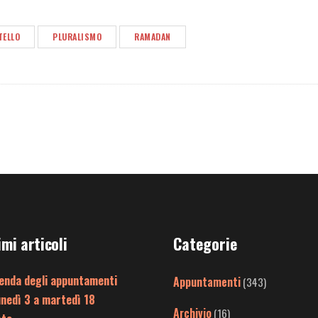
TELLO
PLURALISMO
RAMADAN
imi articoli
Categorie
enda degli appuntamenti
Appuntamenti
(343)
unedì 3 a martedì 18
Archivio
(16)