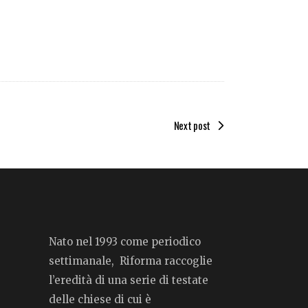
Next post
Nato nel 1993 come periodico
settimanale, Riforma raccoglie
l’eredità di una serie di testate
delle chiese di cui è