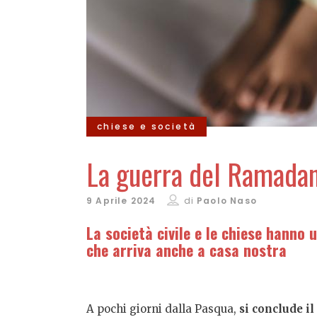
chiese e società
La guerra del Ramada
9 Aprile 2024
di
Paolo Naso
La società civile e le chiese hanno
che arriva anche a casa nostra
A pochi giorni dalla Pasqua,
si conclude il