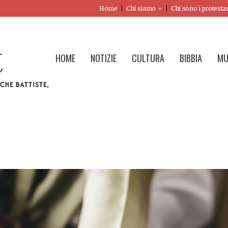
Home
Chi siamo
Chi sono i protesta
HOME
NOTIZIE
CULTURA
BIBBIA
MU