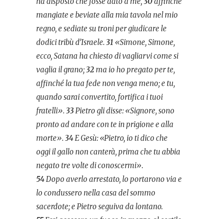
ha disposto che fosse dato a me,
30
affinché
mangiate e beviate alla mia tavola nel mio
regno, e sediate su troni per giudicare le
dodici tribù d’Israele.
31
«Simone, Simone,
ecco, Satana ha chiesto di vagliarvi come si
vaglia il grano;
32
ma io ho pregato per te,
affinché la tua fede non venga meno; e tu,
quando sarai convertito, fortifica i tuoi
fratelli».
33
Pietro gli disse: «Signore, sono
pronto ad andare con te in prigione e alla
morte».
34
E Gesù: «Pietro, io ti dico che
oggi il gallo non canterà, prima che tu abbia
negato tre volte di conoscermi».
54
Dopo averlo arrestato, lo portarono via e
lo condussero nella casa del sommo
sacerdote; e Pietro seguiva da lontano.