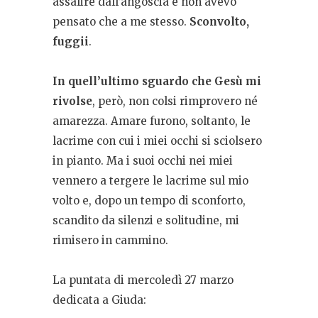
assalire dall’angoscia e non avevo
pensato che a me stesso.
Sconvolto,
fuggii
.
In quell’ultimo sguardo che Gesù mi
rivolse
, però, non colsi rimprovero né
amarezza. Amare furono, soltanto, le
lacrime con cui i miei occhi si sciolsero
in pianto. Ma i suoi occhi nei miei
vennero a tergere le lacrime sul mio
volto e, dopo un tempo di sconforto,
scandito da silenzi e solitudine, mi
rimisero in cammino.
La puntata di mercoledì 27 marzo
dedicata a Giuda: