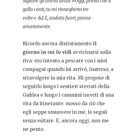
Signore gli aveva detta: «Oggi, prima che il
gallo canti, tu mi rinnegherai tre
volte».
62
E, andato fuori, pianse
amaramente.
Ricordo ancora distintamente
il
giorno in cui lo vidi
avvicinarsi sulla
riva: ero intento a pescare con i miei
compagni quando lui arrivò, inatteso, a
stravolgere la mia vita. Mi propose di
seguirlo lungo i sentieri sterrati della
Galilea e lungo i cammini incerti di una
vita da itinerante: mosso da ciò che
egli seppe smuovere in me, lo seguii
senza esitare. E, ancora oggi, non me
ne pento.