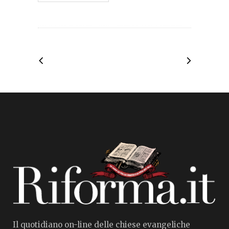
Il quotidiano on-line delle chiese evangeliche