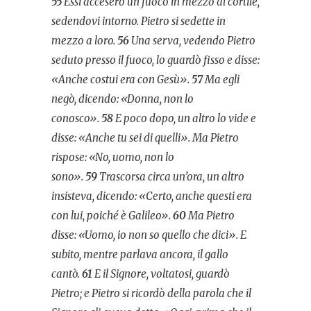
55
Essi accesero un fuoco in mezzo al cortile,
sedendovi intorno. Pietro si sedette in
mezzo a loro.
56
Una serva, vedendo Pietro
seduto presso il fuoco, lo guardò fisso e disse:
«Anche costui era con Gesù».
57
Ma egli
negò, dicendo: «Donna, non lo
conosco».
58
E poco dopo, un altro lo vide e
disse: «Anche tu sei di quelli». Ma Pietro
rispose: «No, uomo, non lo
sono».
59
Trascorsa circa un’ora, un altro
insisteva, dicendo: «Certo, anche questi era
con lui, poiché è Galileo».
60
Ma Pietro
disse: «Uomo, io non so quello che dici». E
subito, mentre parlava ancora, il gallo
cantò.
61
E il Signore, voltatosi, guardò
Pietro; e Pietro si ricordò della parola che il