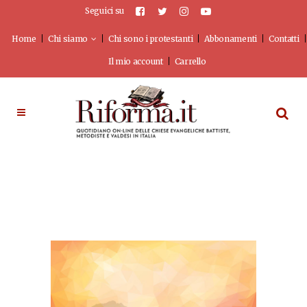
Seguici su
Home
Chi siamo
Chi sono i protestanti
Abbonamenti
Contatti
Il mio account
Carrello