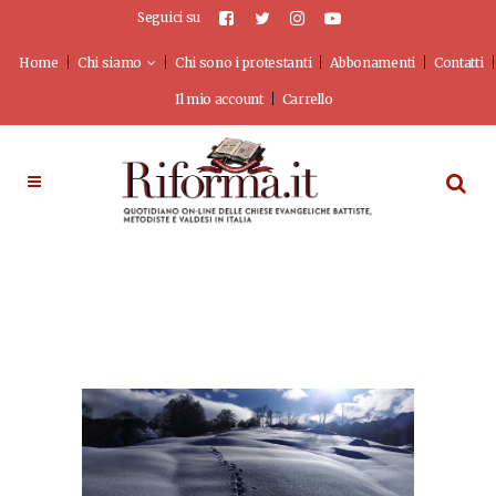
Seguici su
Home
Chi siamo
Chi sono i protestanti
Abbonamenti
Contatti
Il mio account
Carrello