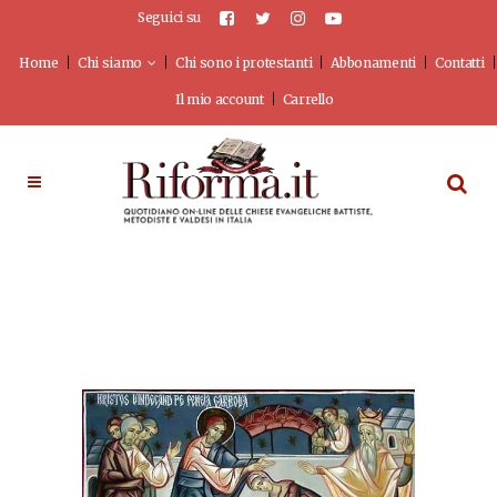
Seguici su
Home
Chi siamo
Chi sono i protestanti
Abbonamenti
Contatti
Il mio account
Carrello