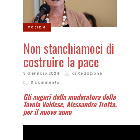
notizie
Non stanchiamoci di
costruire la pace
3 Gennaio 2024
di
Redazione
0 comments
Gli auguri della moderatora della
Tavola Valdese, Alessandra Trotta,
per il nuovo anno