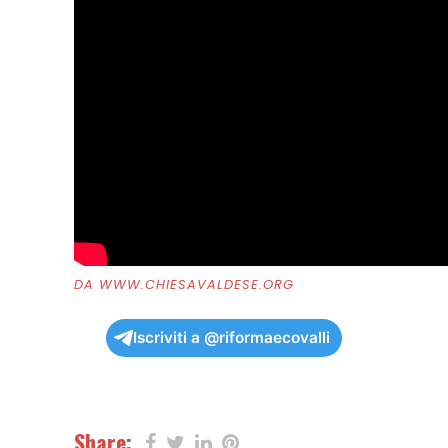
DA WWW.CHIESAVALDESE.ORG
Iscriviti a @riformaecovalli
Share: