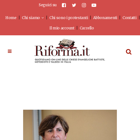
Seguici su
Home
Chi siamo
Chi sono i protestanti
Abbonamenti
Contatti
Il mio account
Carrello