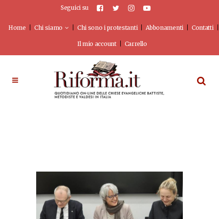
Seguici su
Home
Chi siamo
Chi sono i protestanti
Abbonamenti
Contatti
Il mio account
Carrello