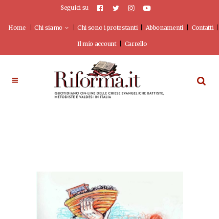
Seguici su
Home
Chi siamo
Chi sono i protestanti
Abbonamenti
Contatti
Il mio account
Carrello