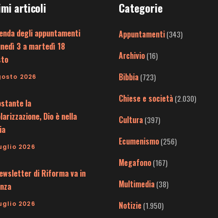
imi articoli
Categorie
enda degli appuntamenti
Appuntamenti
(343)
unedì 3 a martedì 18
Archivio
(16)
sto
Bibbia
(723)
gosto 2026
Chiese e società
(2.030)
stante la
larizzazione, Dio è nella
Cultura
(397)
ia
Ecumenismo
(256)
uglio 2026
Megafono
(167)
ewsletter di Riforma va in
Multimedia
(38)
nza
uglio 2026
Notizie
(1.950)