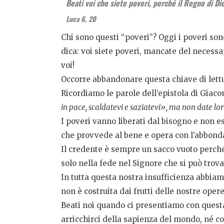
Beati voi che siete poveri, perché il Regno di Di
Luca 6, 20
Chi sono questi “poveri”? Oggi i poveri so
dica: voi siete poveri, mancate del necessa
voi!
Occorre abbandonare questa chiave di lettur
Ricordiamo le parole dell’epistola di Giaco
in pace, scaldatevi e saziatevi», ma non date lor
I poveri vanno liberati dal bisogno e non es
che provvede al bene e opera con l’abbonda
Il credente è sempre un sacco vuoto perché
solo nella fede nel Signore che si può trova
In tutta questa nostra insufficienza abbiam
non è costruita dai frutti delle nostre oper
Beati noi quando ci presentiamo con questa 
arricchirci della sapienza del mondo, né co