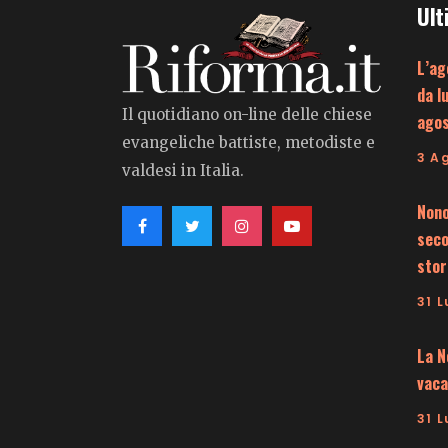
Ult
L’ag
da l
Il quotidiano on-line delle chiese
ago
evangeliche battiste, metodiste e
3 A
valdesi in Italia.
Nono
seco
stor
31 L
La N
vaca
31 L