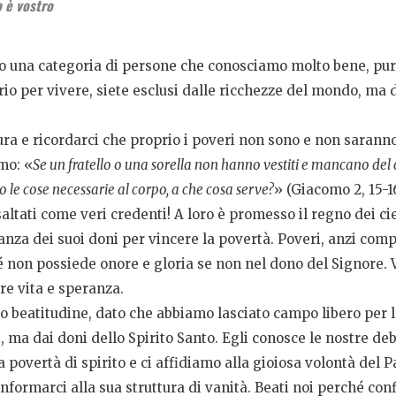
o è vostro
no una categoria di persone che conosciamo molto bene, pur
rio per vivere, siete esclusi dalle ricchezze del mondo, ma 
a e ricordarci che proprio i poveri non sono e non saranno “
mo: «
Se un fratello o una sorella non hanno vestiti e mancano del 
o le cose necessarie al corpo, a che cosa serve?
» (Giacomo 2, 15-16
altati come veri credenti! A loro è promesso il regno dei ciel
nza dei suoi doni per vincere la povertà. Poveri, anzi com
 non possiede onore e gloria se non nel dono del Signore. V
re vita e speranza.
o beatitudine, dato che abbiamo lasciato campo libero per l’o
e, ma dai doni dello Spirito Santo. Egli conosce le nostre de
povertà di spirito e ci affidiamo alla gioiosa volontà del 
nformarci alla sua struttura di vanità. Beati noi perché con