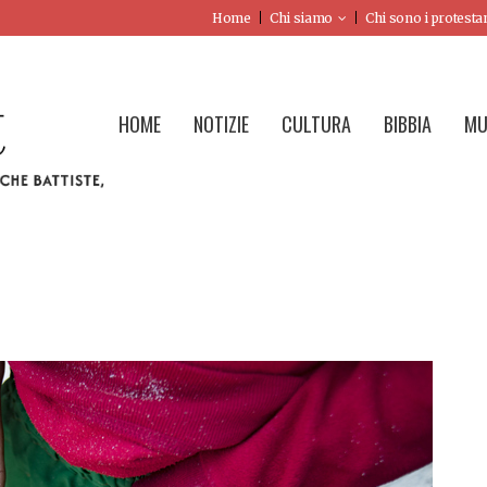
Home
Chi siamo
Chi sono i protesta
HOME
NOTIZIE
CULTURA
BIBBIA
MU