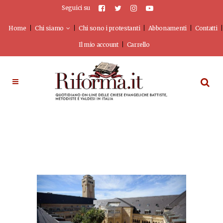
Seguici su
Home
Chi siamo
Chi sono i protestanti
Abbonamenti
Contatti
Il mio account
Carrello