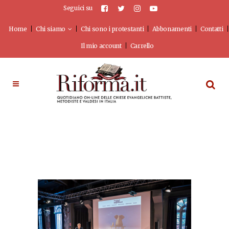
Seguici su
Home
Chi siamo
Chi sono i protestanti
Abbonamenti
Contatti
Il mio account
Carrello