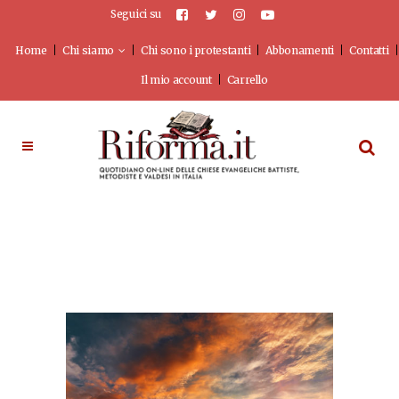
Seguici su
Home
Chi siamo
Chi sono i protestanti
Abbonamenti
Contatti
Il mio account
Carrello