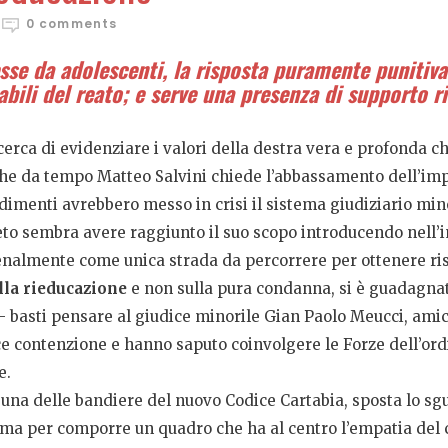
0 comments
sse da adolescenti, la risposta puramente punitiva 
abili del reato; e serve una presenza di supporto ri
cerca di evidenziare i valori della destra vera e profonda 
he da tempo Matteo Salvini chiede l’abbassamento dell’imput
menti avrebbero messo in crisi il sistema giudiziario minor
o sembra avere raggiunto il suo scopo introducendo nell’im
nalmente come unica strada da percorrere per ottenere risu
ulla rieducazione
e non sulla pura condanna, si è guadagnat
 – basti pensare al giudice minorile Gian Paolo Meucci, ami
ce contenzione e hanno saputo coinvolgere le Forze dell’ordi
e.
, una delle bandiere del nuovo Codice Cartabia, sposta lo sg
ma per comporre un quadro che ha al centro l’empatia del cr