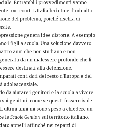
sociale. Entrambi i provvedimenti vanno
e tout court. L’Italia ha infine diminuito
zione del problema, poiché rischia di
erate.
repressione genera idee distorte. A esempio
no i figli a scuola. Una soluzione davvero
iquattro anni che non studiano e non
 generata da un malessere profondo che li
 essere destinati alla detenzione.
parati con i dati del resto d’Europa e del
tà adolescenziale.
 da aiutare i genitori e la scuola a vivere
sui genitori, come se questi fossero isole
li ultimi anni mi sono speso a chiedere un
re le
Scuole Genitori
sul territorio italiano,
ato appelli affinché nei reparti di