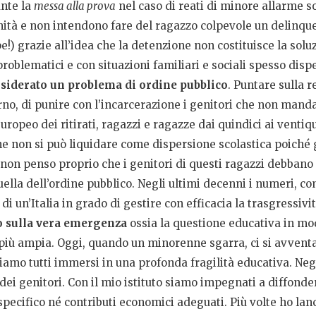
ante la
messa alla prova
nel caso di reati di minore allarme 
ità e non intendono fare del ragazzo colpevole un delinquent
e!) grazie all’idea che la detenzione non costituisce la solu
 problematici e con situazioni familiari e sociali spesso disp
nsiderato un problema di ordine pubblico
. Puntare sulla 
no, di punire con l’incarcerazione i genitori che non manda
d europeo dei ritirati, ragazzi e ragazze dai quindici ai vent
che non si può liquidare come dispersione scolastica poiché
e non penso proprio che i genitori di questi ragazzi debbano
la dell’ordine pubblico. Negli ultimi decenni i numeri, com
i un’Italia in grado di gestire con efficacia la trasgressivi
o sulla vera emergenza
ossia la questione educativa in modo
 più ampia. Oggi, quando un minorenne sgarra, ci si avventa 
iamo tutti immersi in una profonda fragilità educativa. Neg
ei genitori. Con il mio istituto siamo impegnati a diffonde
pecifico né contributi economici adeguati. Più volte ho lanci