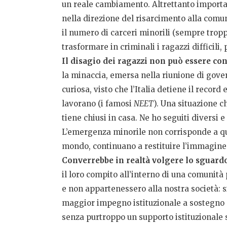
un reale cambiamento. Altrettanto import
nella direzione del risarcimento alla comun
il numero di carceri minorili (sempre tropp
trasformare in criminali i ragazzi difficili,
Il disagio dei ragazzi non può essere co
la minaccia, emersa nella riunione di gover
curiosa, visto che l’Italia detiene il recor
lavorano (i famosi
NEET
). Una situazione 
tiene chiusi in casa. Ne ho seguiti diversi 
L’emergenza minorile non corrisponde a quel
mondo, continuano a restituire l’immagine d
Converrebbe in realtà volgere lo sguard
il loro compito all’interno di una comunità
e non appartenessero alla nostra società: s
maggior impegno istituzionale a sostegno d
senza purtroppo un supporto istituzionale s