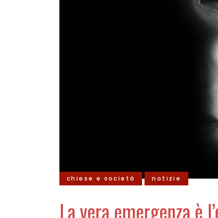
chiese e società
notizie
La vera emergenza è l