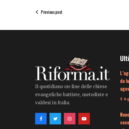
Previous post
Ult
L’ag
da l
Il quotidiano on-line delle chiese
ago
evangeliche battiste, metodiste e
3 A
valdesi in Italia.
Nono
seco