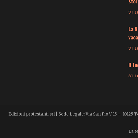
stor
31 L
La N
vaca
31 L
Il f
31 L
Edizioni protestanti srl | Sede Legale: Via San Pio V 15 – 10125 
La te