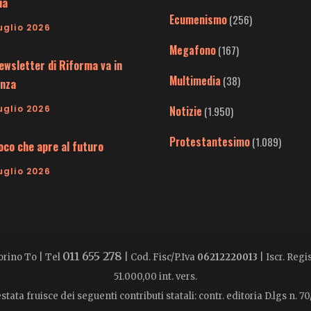
ia
Ecumenismo
(256)
uglio 2026
Megafono
(167)
ewsletter di Riforma va in
Multimedia
(38)
nza
uglio 2026
Notizie
(1.950)
Protestantesimo
(1.089)
uoco che apre al futuro
uglio 2026
011 655 278
Torino To | Tel
| Cod. Fisc/P.Iva
06212220013
| Iscr. Reg
51.000,00 int. vers.
stata fruisce dei seguenti contributi statali: contr. editoria D.lgs n. 70