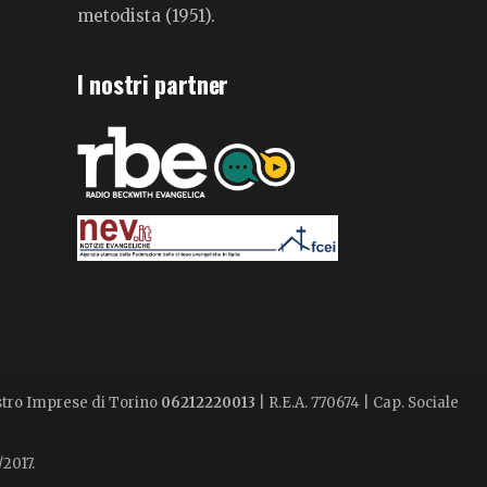
metodista (1951).
I nostri partner
istro Imprese di Torino
06212220013
| R.E.A. 770674 | Cap. Sociale
/2017.