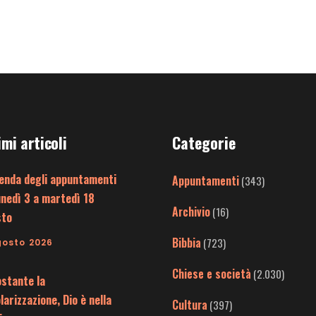
imi articoli
Categorie
enda degli appuntamenti
Appuntamenti
(343)
unedì 3 a martedì 18
Archivio
(16)
sto
Bibbia
(723)
gosto 2026
Chiese e società
(2.030)
stante la
larizzazione, Dio è nella
Cultura
(397)