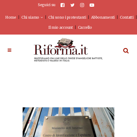
Seguici su
Home
Chi siamo
Chi sono i protestanti
Abbonamenti
Contatti
Il mio account
Carrello