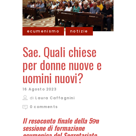
ecumenismo
notizie
Sae. Quali chiese
per donne nuove e
uomini nuovi?
16 Agosto 2023
di
Laura Caffagnini
0 comments
Il resoconto finale della 59ͣa
sessione di formazione
ecumenica del Segretariato