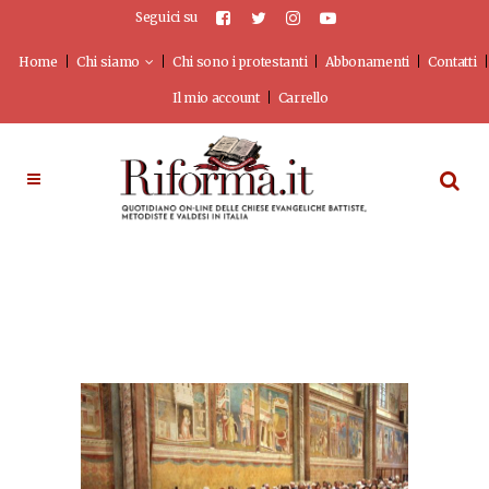
Seguici su
Home
Chi siamo
Chi sono i protestanti
Abbonamenti
Contatti
Il mio account
Carrello