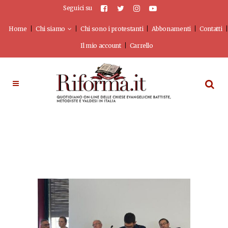
Seguici su
Home
Chi siamo
Chi sono i protestanti
Abbonamenti
Contatti
Il mio account
Carrello