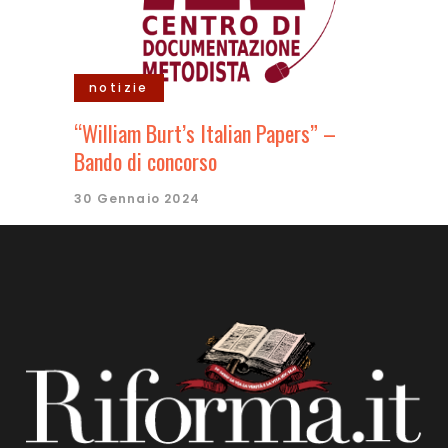
notizie
“William Burt’s Italian Papers” –
Bando di concorso
30 Gennaio 2024