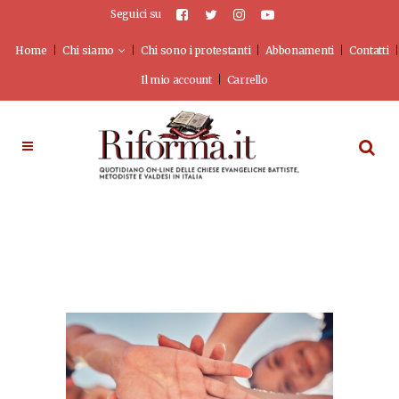
Seguici su
Home
Chi siamo
Chi sono i protestanti
Abbonamenti
Contatti
Il mio account
Carrello