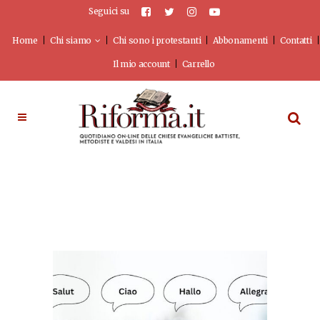
Seguici su
Home
Chi siamo
Chi sono i protestanti
Abbonamenti
Contatti
Il mio account
Carrello