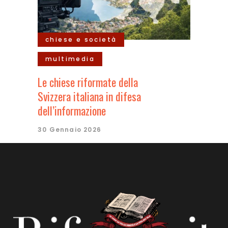
chiese e società
multimedia
Le chiese riformate della
Svizzera italiana in difesa
dell’informazione
30 Gennaio 2026