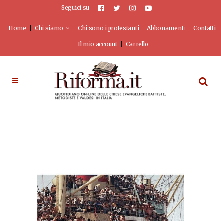
Seguici su
Home
Chi siamo
Chi sono i protestanti
Abbonamenti
Contatti
Il mio account
Carrello