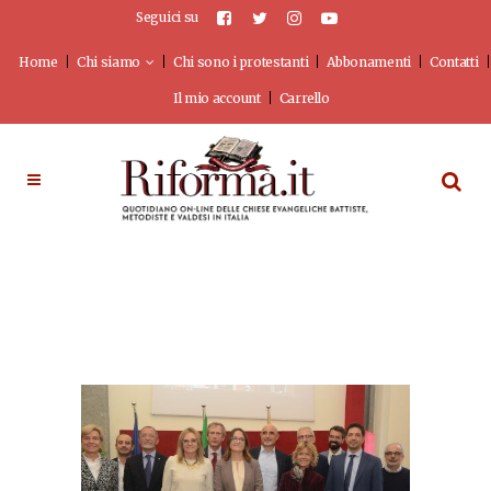
Seguici su
Home
Chi siamo
Chi sono i protestanti
Abbonamenti
Contatti
Il mio account
Carrello