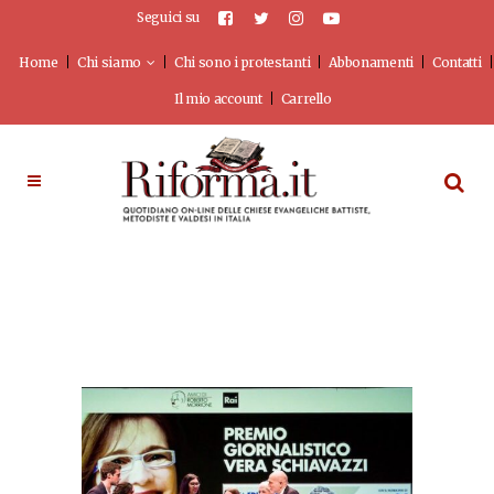
Seguici su
Home
Chi siamo
Chi sono i protestanti
Abbonamenti
Contatti
Il mio account
Carrello