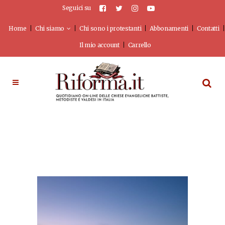
Seguici su
Home
Chi siamo
Chi sono i protestanti
Abbonamenti
Contatti
Il mio account
Carrello