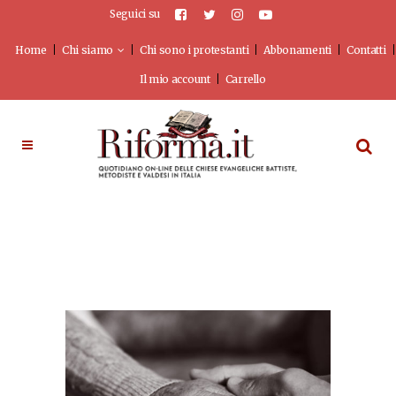
Seguici su
Home
Chi siamo
Chi sono i protestanti
Abbonamenti
Contatti
Il mio account
Carrello