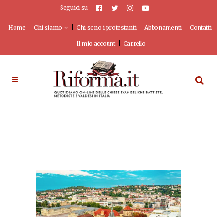
Seguici su
Home
Chi siamo
Chi sono i protestanti
Abbonamenti
Contatti
Il mio account
Carrello