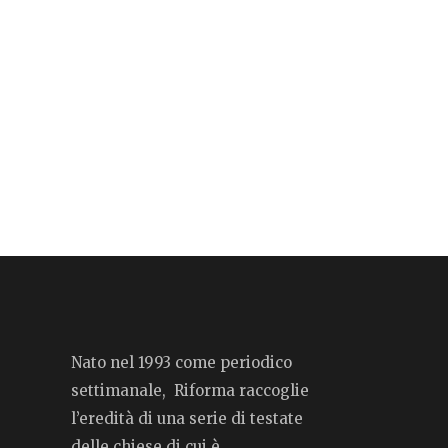
Nato nel 1993 come periodico
settimanale, Riforma raccoglie
l’eredità di una serie di testate
delle chiese di cui è