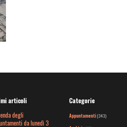
imi articoli
Categorie
genda degli
Appuntamenti
(343)
untamenti da lunedì 3