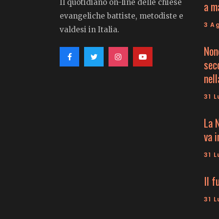
Il quotidiano on-line delle chiese
a m
evangeliche battiste, metodiste e
3 A
valdesi in Italia.
Non
seco
nell
31 L
La 
va 
31 L
Il f
31 L