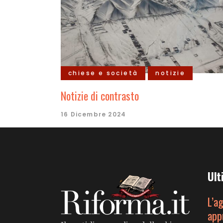
chiese e società
notizie
Notizie di contrasto
16 Dicembre 2024
Ult
L’a
app