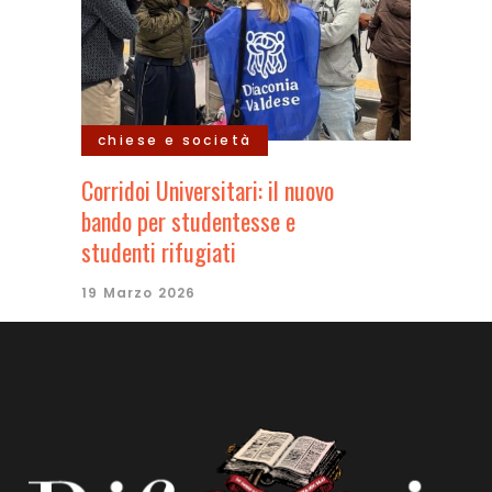
chiese e società
Corridoi Universitari: il nuovo
bando per studentesse e
studenti rifugiati
19 Marzo 2026