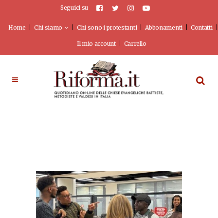
Seguici su
Home
Chi siamo
Chi sono i protestanti
Abbonamenti
Contatti
Il mio account
Carrello