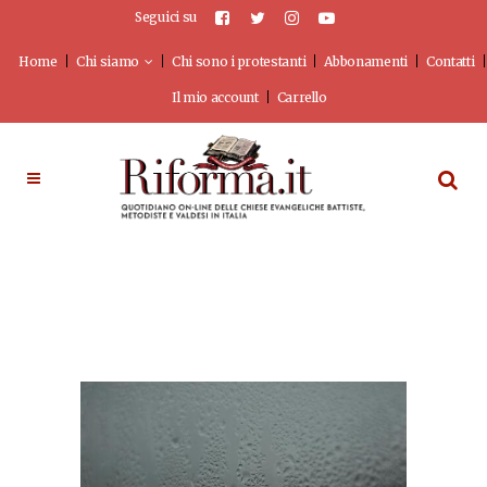
Seguici su
Home
Chi siamo
Chi sono i protestanti
Abbonamenti
Contatti
Il mio account
Carrello