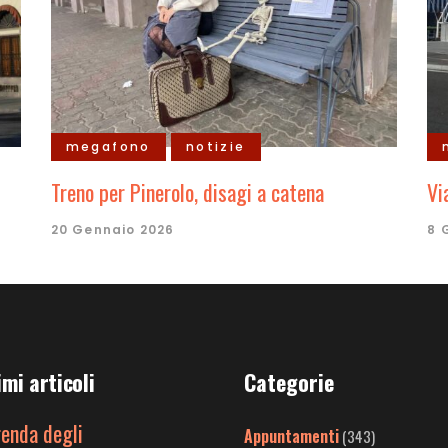
megafono
notizie
Treno per Pinerolo, disagi a catena
Vi
20 Gennaio 2026
8 
imi articoli
Categorie
genda degli
Appuntamenti
(343)