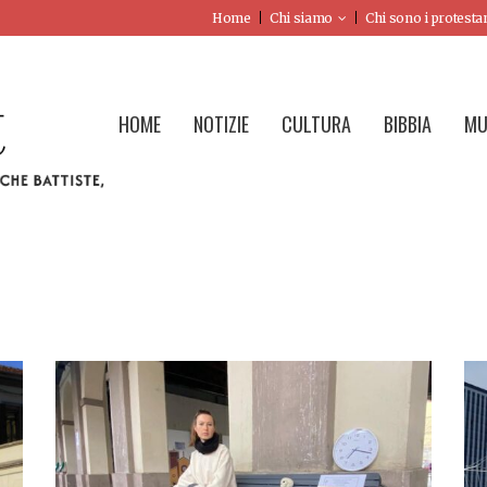
Home
Chi siamo
Chi sono i protesta
HOME
NOTIZIE
CULTURA
BIBBIA
MU