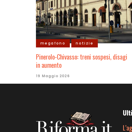
megafono
notizie
Pinerolo-Chivasso: treni sospesi, disagi
in aumento
19 Maggio 2026
Ult
L’a