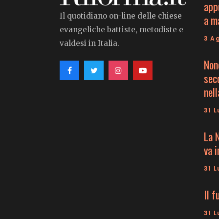
app
Il quotidiano on-line delle chiese
a m
evangeliche battiste, metodiste e
3 A
valdesi in Italia.
Non
seco
nell
31 L
La 
va 
31 L
Il f
31 L