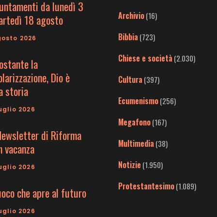
untamenti da lunedì 3
Archivio
(16)
artedì 18 agosto
Bibbia
(723)
gosto 2026
Chiese e società
(2.030)
ostante la
larizzazione, Dio è
Cultura
(397)
a storia
Ecumenismo
(256)
uglio 2026
Megafono
(167)
Newsletter di Riforma
Multimedia
(38)
in vacanza
Notizie
(1.950)
uglio 2026
Protestantesimo
(1.089)
uoco che apre al futuro
uglio 2026