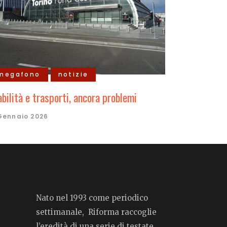
megafono
notizie
abilità e trasporti, ancora problemi
Gennaio 2026
Nato nel 1993 come periodico
settimanale, Riforma raccoglie
l’eredità di una serie di testate