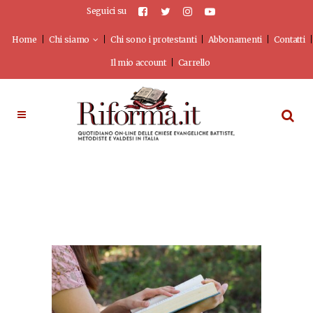
Seguici su
Home
Chi siamo
Chi sono i protestanti
Abbonamenti
Contatti
Il mio account
Carrello