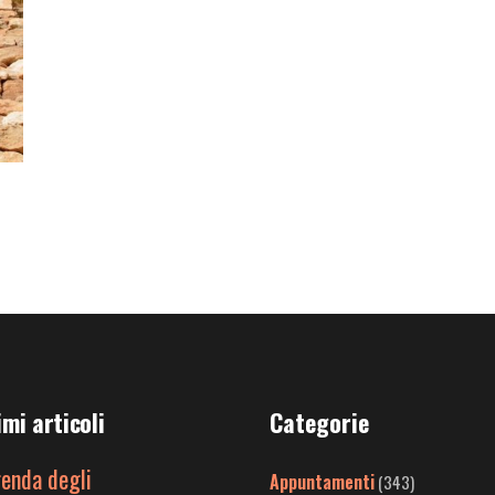
imi articoli
Categorie
genda degli
Appuntamenti
(343)