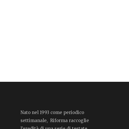
Nato nel 1993 come periodico
settimanale, Riforma raccoglie
l’eredità di una serie di testate