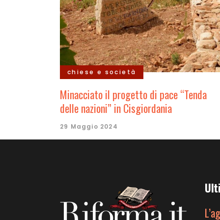
chiese e società
Minacciato il progetto di pace “Tenda
delle nazioni” in Cisgiordania
29 Maggio 2024
Ult
L’a