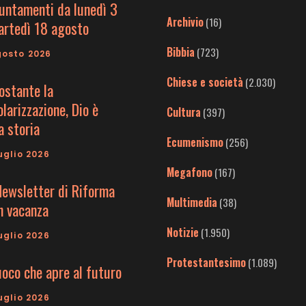
untamenti da lunedì 3
Archivio
(16)
artedì 18 agosto
Bibbia
(723)
gosto 2026
Chiese e società
(2.030)
ostante la
larizzazione, Dio è
Cultura
(397)
a storia
Ecumenismo
(256)
uglio 2026
Megafono
(167)
Newsletter di Riforma
Multimedia
(38)
in vacanza
Notizie
(1.950)
uglio 2026
Protestantesimo
(1.089)
uoco che apre al futuro
uglio 2026