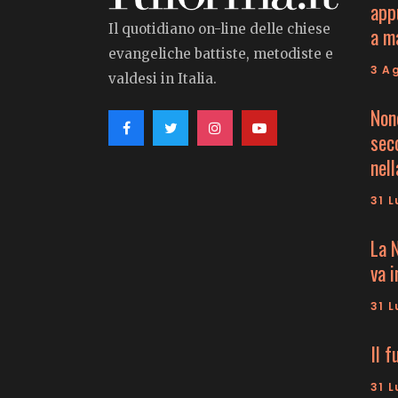
app
Il quotidiano on-line delle chiese
a m
evangeliche battiste, metodiste e
3 A
valdesi in Italia.
Non
seco
nell
31 L
La 
va 
31 L
Il f
31 L