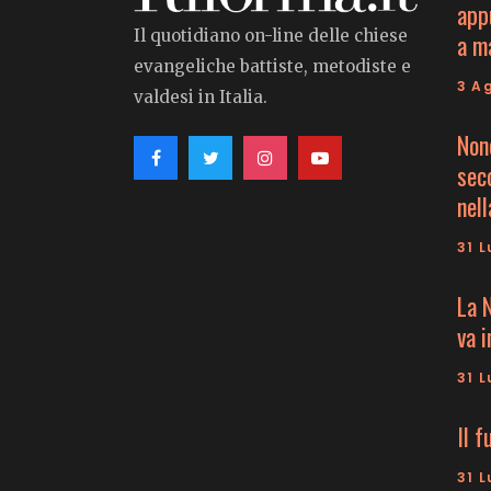
app
Il quotidiano on-line delle chiese
a m
evangeliche battiste, metodiste e
3 A
valdesi in Italia.
Non
seco
nell
31 L
La 
va 
31 L
Il f
31 L