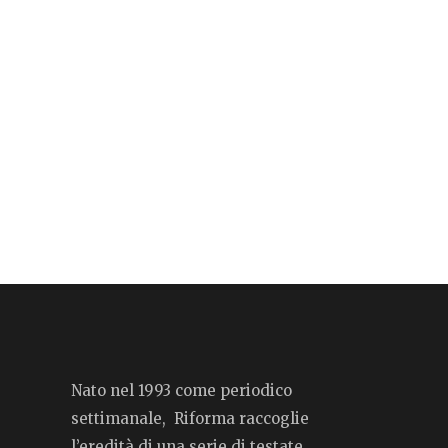
Nato nel 1993 come periodico
settimanale, Riforma raccoglie
l’eredità di una serie di testate