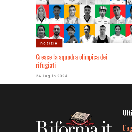
notizie
Cresce la squadra olimpica dei
rifugiati
24 Luglio 2024
Ult
L’a