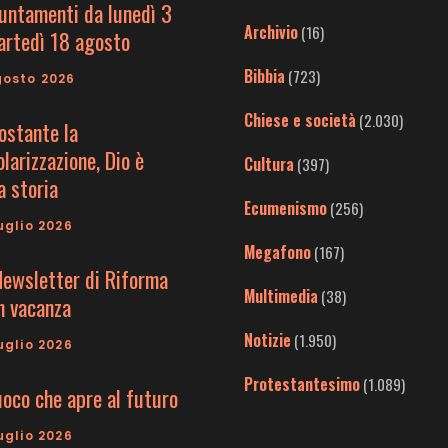
untamenti da lunedì 3
Archivio
(16)
artedì 18 agosto
Bibbia
(723)
gosto 2026
Chiese e società
(2.030)
ostante la
larizzazione, Dio è
Cultura
(397)
a storia
Ecumenismo
(256)
uglio 2026
Megafono
(167)
Newsletter di Riforma
Multimedia
(38)
in vacanza
Notizie
(1.950)
uglio 2026
Protestantesimo
(1.089)
uoco che apre al futuro
uglio 2026