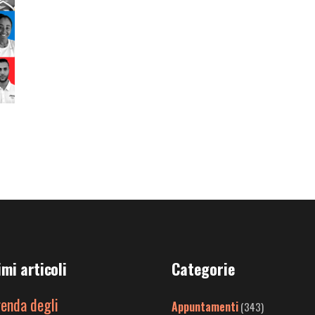
imi articoli
Categorie
genda degli
Appuntamenti
(343)