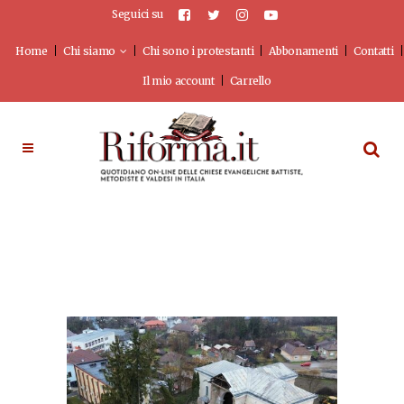
Seguici su
Home
Chi siamo
Chi sono i protestanti
Abbonamenti
Contatti
Il mio account
Carrello