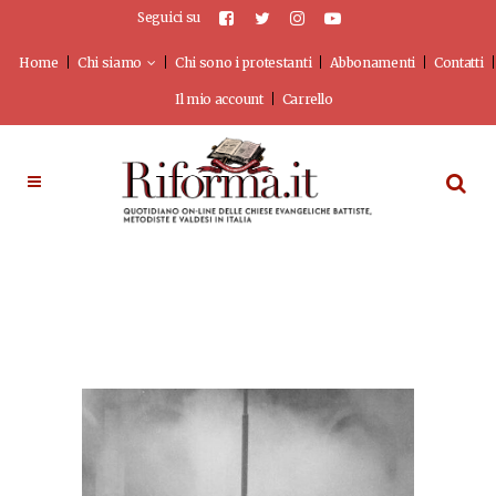
Seguici su
Home
Chi siamo
Chi sono i protestanti
Abbonamenti
Contatti
Il mio account
Carrello