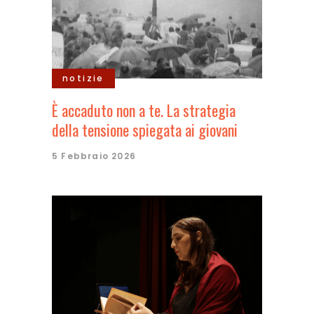
notizie
È accaduto non a te. La strategia
della tensione spiegata ai giovani
5 Febbraio 2026