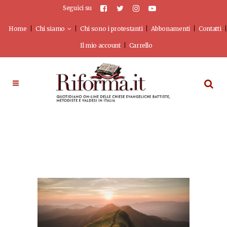
Seguici su
Home
Chi siamo
Chi sono i protestanti
Abbonamenti
Contatti
Il mio account
Carrello