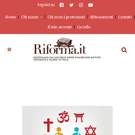
Seguici su
Home
Chi siamo
Chi sono i protestanti
Abbonamenti
Contatti
Il mio account
Carrello