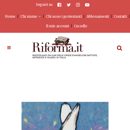
Seguici su
Home
Chi siamo
Chi sono i protestanti
Abbonamenti
Contatti
Il mio account
Carrello