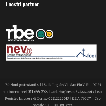
I nostri partner
Edizioni protestanti srl | Sede Legale: Via San Pio V 15 – 10125
011 655 278
Torino To | Tel
| Cod. Fisc/P.Iva
06212220013
| Iscr.
Registro Imprese di Torino
06212220013
| R.E.A. 770674 | Cap.
Sociale 51.000,00 int. vers.